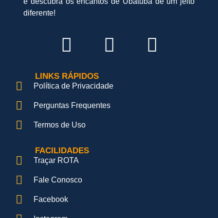
e descubra os encantos de Ubatuba de um jeito
diferente!
LINKS RÁPIDOS
Política de Privacidade
Perguntas Frequentes
Termos de Uso
FACILIDADES
Traçar ROTA
Fale Conosco
Facebook